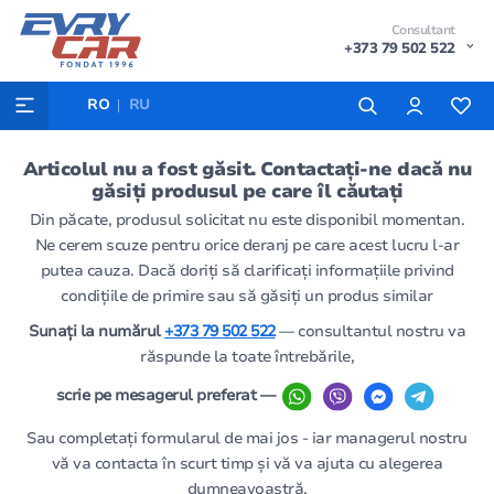
Consultant
+373 79 502 522
RO
RU
Articolul nu a fost găsit. Contactați-ne dacă nu
găsiți produsul pe care îl căutați
Din păcate, produsul solicitat nu este disponibil momentan.
Ne cerem scuze pentru orice deranj pe care acest lucru l-ar
putea cauza. Dacă doriți să clarificați informațiile privind
condițiile de primire sau să găsiți un produs similar
Sunați la numărul
+373 79 502 522
— consultantul nostru va
răspunde la toate întrebările,
scrie pe mesagerul preferat —
Sau completați formularul de mai jos - iar managerul nostru
vă va contacta în scurt timp și vă va ajuta cu alegerea
dumneavoastră.