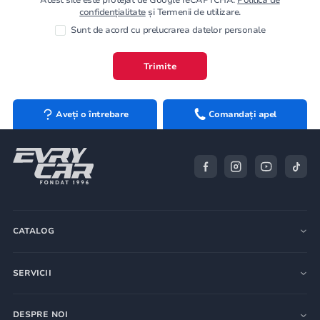
confidențialitate
și Termenii de utilizare.
Sunt de acord cu prelucrarea datelor personale
Trimite
Aveți o întrebare
Comandați apel
CATALOG
SERVICII
DESPRE NOI