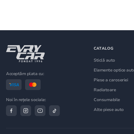
CATALOG
Sticlă auto
Elemente optice aut
Acceptăm plata cu:
Piese a caroseriei
Radiatoare
Consumabile
Noi în rețele sociale:
Alte piese auto