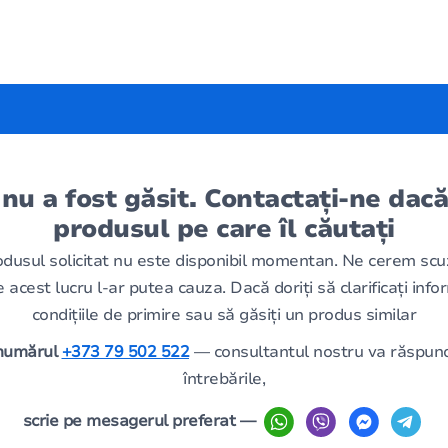
 nu a fost găsit. Contactați-ne dacă
produsul pe care îl căutați
odusul solicitat nu este disponibil momentan. Ne cerem scu
 acest lucru l-ar putea cauza. Dacă doriți să clarificați infor
condițiile de primire sau să găsiți un produs similar
 numărul
+373 79 502 522
— consultantul nostru va răspund
întrebările,
scrie pe mesagerul preferat —