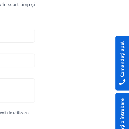
în scurt timp și
Comandați apel
Aveți o întrebare
nii de utilizare.