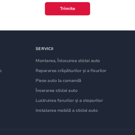
Trimite
SERVICII
Montarea, Înlocuirea sticlei auto
o
Repararea crăpăturilor și a fisurilor
Piese auto la comandă
Înserarea sticlei auto
Lustruirea farurilor și a stopurilor
Instalarea mobilă a sticlei auto