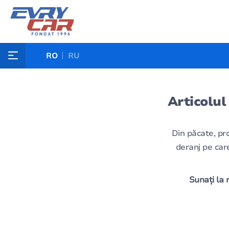
RO
RU
Articolul
Din păcate, pr
deranj pe care
Sunați la