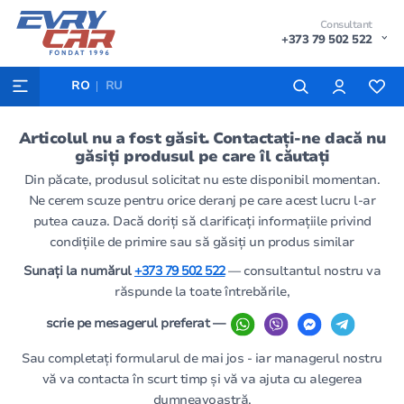
Consultant
+373 79 502 522
RO
RU
Articolul nu a fost găsit. Contactați-ne dacă nu
găsiți produsul pe care îl căutați
Din păcate, produsul solicitat nu este disponibil momentan.
Ne cerem scuze pentru orice deranj pe care acest lucru l-ar
putea cauza. Dacă doriți să clarificați informațiile privind
condițiile de primire sau să găsiți un produs similar
Sunați la numărul
+373 79 502 522
— consultantul nostru va
răspunde la toate întrebările,
scrie pe mesagerul preferat —
Sau completați formularul de mai jos - iar managerul nostru
vă va contacta în scurt timp și vă va ajuta cu alegerea
dumneavoastră.