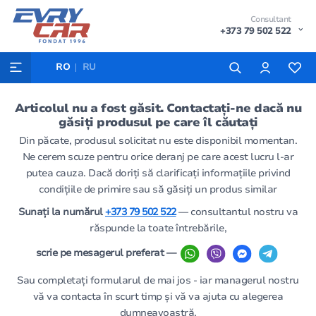
Consultant
+373 79 502 522
RO
RU
Articolul nu a fost găsit. Contactați-ne dacă nu
găsiți produsul pe care îl căutați
Din păcate, produsul solicitat nu este disponibil momentan.
Ne cerem scuze pentru orice deranj pe care acest lucru l-ar
putea cauza. Dacă doriți să clarificați informațiile privind
condițiile de primire sau să găsiți un produs similar
Sunați la numărul
+373 79 502 522
— consultantul nostru va
răspunde la toate întrebările,
scrie pe mesagerul preferat —
Sau completați formularul de mai jos - iar managerul nostru
vă va contacta în scurt timp și vă va ajuta cu alegerea
dumneavoastră.