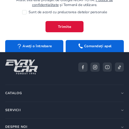
confidențialitate
și Termenii de utilizare.
Sunt de acord cu prelucrarea datelor personale
Trimite
Aveți o întrebare
Comandați apel
CATALOG
SERVICII
DESPRE NOI