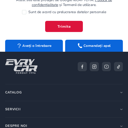
confidențialitate
și Termenii de utilizare.
Sunt de acord cu prelucrarea datelor personale
Trimite
Aveți o întrebare
Comandați apel
CATALOG
SERVICII
DESPRE NOI