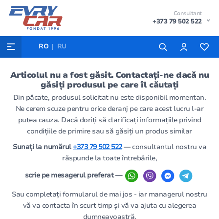
Consultant
+373 79 502 522
RO
RU
Articolul nu a fost găsit. Contactați-ne dacă nu
găsiți produsul pe care îl căutați
Din păcate, produsul solicitat nu este disponibil momentan.
Ne cerem scuze pentru orice deranj pe care acest lucru l-ar
putea cauza. Dacă doriți să clarificați informațiile privind
condițiile de primire sau să găsiți un produs similar
Sunați la numărul
+373 79 502 522
— consultantul nostru va
răspunde la toate întrebările,
scrie pe mesagerul preferat —
Sau completați formularul de mai jos - iar managerul nostru
vă va contacta în scurt timp și vă va ajuta cu alegerea
dumneavoastră.