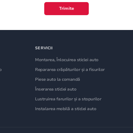
Trimite
SERVICII
Montarea, Înlocuirea sticlei auto
o
Repararea crăpăturilor și a fisurilor
Piese auto la comandă
Înserarea sticlei auto
Lustruirea farurilor și a stopurilor
Instalarea mobilă a sticlei auto