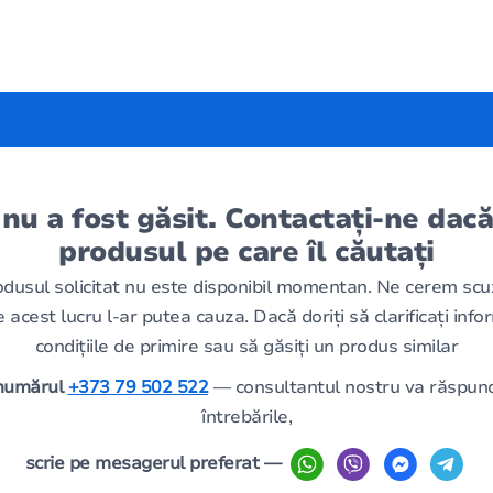
 nu a fost găsit. Contactați-ne dacă
produsul pe care îl căutați
odusul solicitat nu este disponibil momentan. Ne cerem scu
 acest lucru l-ar putea cauza. Dacă doriți să clarificați infor
condițiile de primire sau să găsiți un produs similar
 numărul
+373 79 502 522
— consultantul nostru va răspund
întrebările,
scrie pe mesagerul preferat —