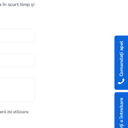
în scurt timp și
Comandați apel
Aveți o întrebare
nii de utilizare.