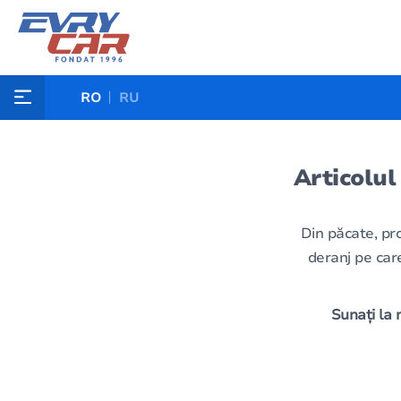
RO
RU
Articolul
Din păcate, pr
deranj pe care
Sunați la