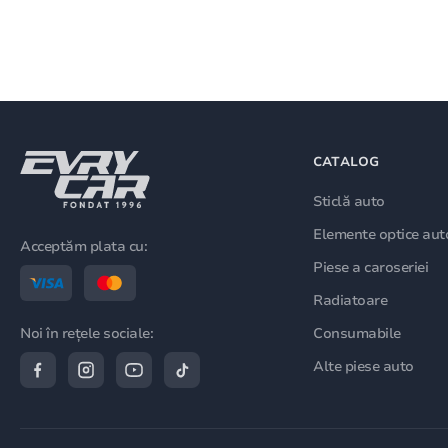
CATALOG
Sticlă auto
Elemente optice aut
Acceptăm plata cu:
Piese a caroseriei
Radiatoare
Consumabile
Noi în rețele sociale:
Alte piese auto