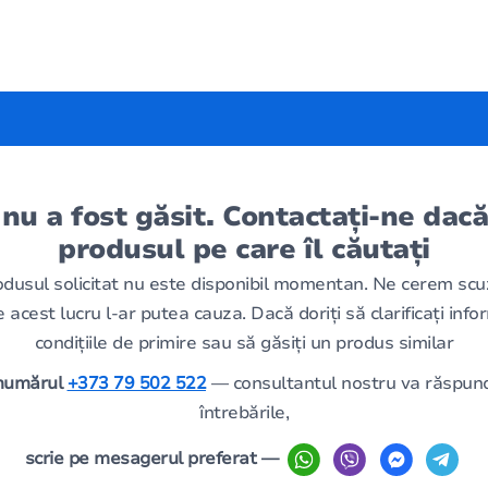
 nu a fost găsit. Contactați-ne dacă
produsul pe care îl căutați
odusul solicitat nu este disponibil momentan. Ne cerem scu
 acest lucru l-ar putea cauza. Dacă doriți să clarificați infor
condițiile de primire sau să găsiți un produs similar
 numărul
+373 79 502 522
— consultantul nostru va răspund
întrebările,
scrie pe mesagerul preferat —