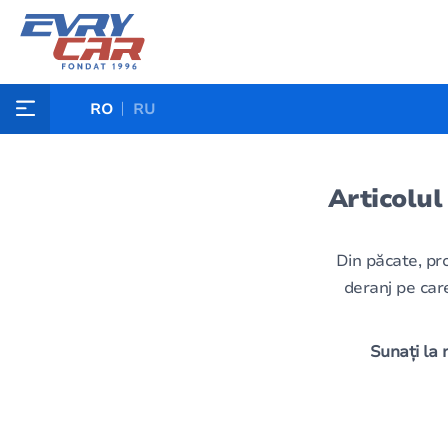
RO
RU
Articolul
Din păcate, pr
deranj pe care
Sunați la