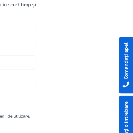
în scurt timp și
Comandați apel
Aveți o întrebare
nii de utilizare.