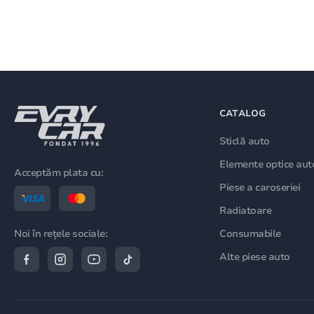
CATALOG
Sticlă auto
Elemente optice aut
Acceptăm plata cu:
Piese a caroseriei
Radiatoare
Consumabile
Noi în rețele sociale:
Alte piese auto