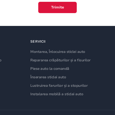
Trimite
SERVICII
Montarea, Înlocuirea sticlei auto
o
Repararea crăpăturilor și a fisurilor
Piese auto la comandă
Înserarea sticlei auto
Lustruirea farurilor și a stopurilor
Instalarea mobilă a sticlei auto