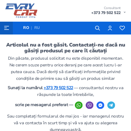
Consultant
+373 79 502 522
RO
RU
Articolul nu a fost găsit. Contactați-ne dacă nu
găsiți produsul pe care îl căutați
Din păcate, produsul solicitat nu este disponibil momentan.
Ne cerem scuze pentru orice deranj pe care acest lucru l-ar
putea cauza. Dacă doriți să clarificați informațiile privind
condițiile de primire sau să găsiți un produs similar
Sunați la numărul
+373 79 502 522
— consultantul nostru va
răspunde la toate întrebările,
scrie pe mesagerul preferat —
Sau completați formularul de mai jos - iar managerul nostru
vă va contacta în scurt timp și vă va ajuta cu alegerea
dumneavoastră.