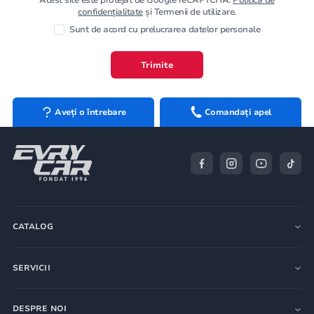
confidențialitate
și Termenii de utilizare.
Sunt de acord cu prelucrarea datelor personale
Trimite
Aveți o întrebare
Comandați apel
CATALOG
SERVICII
DESPRE NOI