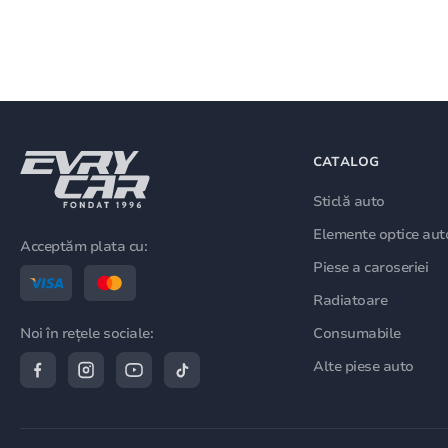
CATALOG
Sticlă auto
Elemente optice aut
Acceptăm plata cu:
Piese a caroseriei
Radiatoare
Consumabile
Noi în rețele sociale:
Alte piese auto