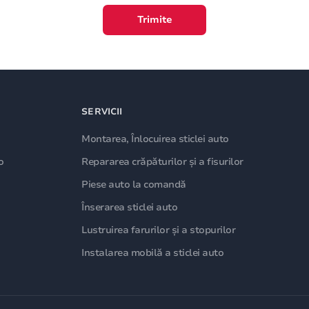
Trimite
SERVICII
Montarea, Înlocuirea sticlei auto
o
Repararea crăpăturilor și a fisurilor
Piese auto la comandă
Înserarea sticlei auto
Lustruirea farurilor și a stopurilor
Instalarea mobilă a sticlei auto