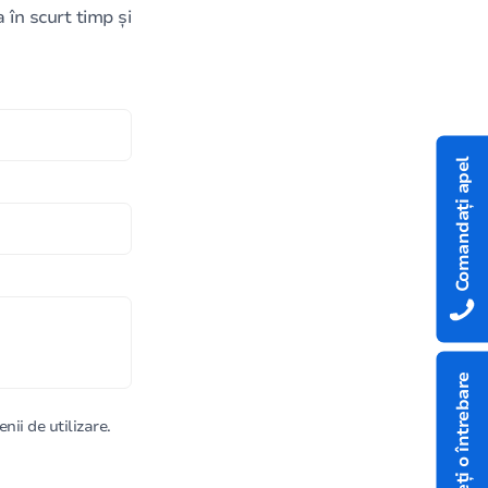
în scurt timp și
Comandați apel
Aveți o întrebare
nii de utilizare.