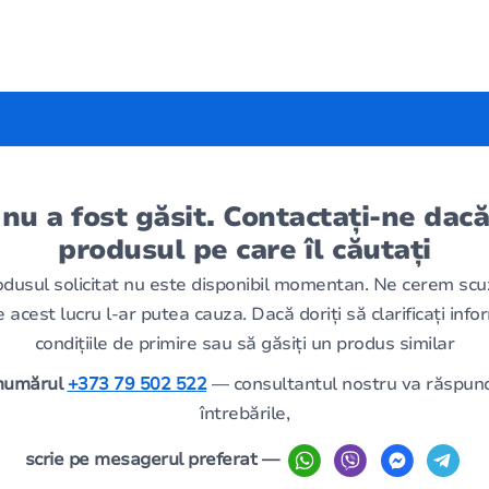
 nu a fost găsit. Contactați-ne dacă
produsul pe care îl căutați
odusul solicitat nu este disponibil momentan. Ne cerem scu
 acest lucru l-ar putea cauza. Dacă doriți să clarificați infor
condițiile de primire sau să găsiți un produs similar
 numărul
+373 79 502 522
— consultantul nostru va răspund
întrebările,
scrie pe mesagerul preferat —