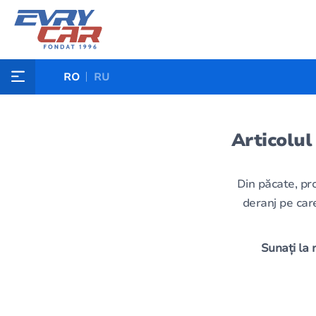
RO
RU
Articolul
Din păcate, pr
deranj pe care
Sunați la