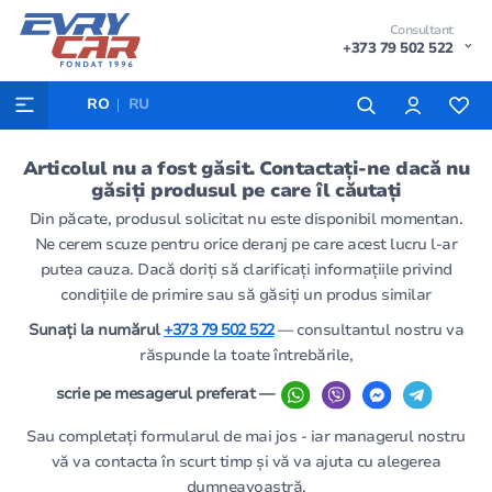
Consultant
+373 79 502 522
RO
RU
Articolul nu a fost găsit. Contactați-ne dacă nu
găsiți produsul pe care îl căutați
Din păcate, produsul solicitat nu este disponibil momentan.
Ne cerem scuze pentru orice deranj pe care acest lucru l-ar
putea cauza. Dacă doriți să clarificați informațiile privind
condițiile de primire sau să găsiți un produs similar
Sunați la numărul
+373 79 502 522
— consultantul nostru va
răspunde la toate întrebările,
scrie pe mesagerul preferat —
Sau completați formularul de mai jos - iar managerul nostru
vă va contacta în scurt timp și vă va ajuta cu alegerea
dumneavoastră.