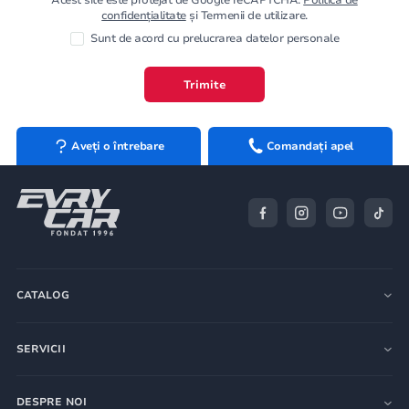
confidențialitate
și Termenii de utilizare.
Sunt de acord cu prelucrarea datelor personale
Trimite
Aveți o întrebare
Comandați apel
CATALOG
SERVICII
DESPRE NOI