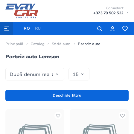
Consultant
+373 79 502 522
RO
RU
Principală
Catalog
Sticlă auto
Parbriz auto
Parbriz auto Lemson
Deschide filtru