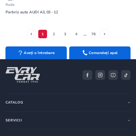
Rusia
Parbriz auto AUDI A3, 03 - 12
...
1
2
3
4
78
Aveți o întrebare
Comandați apel
CATALOG
SERVICII