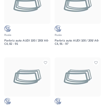
Rusia
Rusia
Parbriz auto AUDI 100 / 200/ A6-
Parbriz auto AUDI 100 / 200/ A6-
C4, 82 - 91
C4, 91 - 97