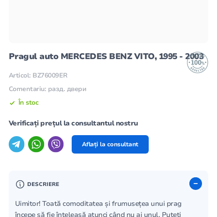
Pragul auto MERCEDES BENZ VITO, 1995 - 2003
Articol: BZ76009ER
Comentariu: разд. двери
În stoc
Verificați prețul la consultantul nostru
Aflați la consultant
DESCRIERE
Uimitor! Toată comoditatea și frumusețea unui prag
începe să fie înțeleasă atunci când nu ai unul. Puteți