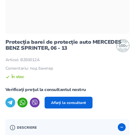
Protecția barei de protecție auto MERCEDES
BENZ SPRINTER, 06 - 13
Articol: BZ60012A
Comentariu: под бампер
În stoc
Verificați prețul la consultantul nostru
Aflați la consultant
DESCRIERE