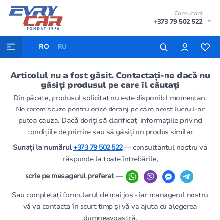
Consultant
+373 79 502 522
RO
RU
Articolul nu a fost găsit. Contactați-ne dacă nu
găsiți produsul pe care îl căutați
Din păcate, produsul solicitat nu este disponibil momentan.
Ne cerem scuze pentru orice deranj pe care acest lucru l-ar
putea cauza. Dacă doriți să clarificați informațiile privind
condițiile de primire sau să găsiți un produs similar
Sunați la numărul
+373 79 502 522
— consultantul nostru va
răspunde la toate întrebările,
scrie pe mesagerul preferat —
Sau completați formularul de mai jos - iar managerul nostru
vă va contacta în scurt timp și vă va ajuta cu alegerea
dumneavoastră.