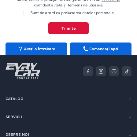
confidențialitate
și Termenii de utilizare.
Sunt de acord cu prelucrarea datelor personale
Trimite
Aveți o întrebare
Comandați apel
CATALOG
SERVICII
DESPRE NOI