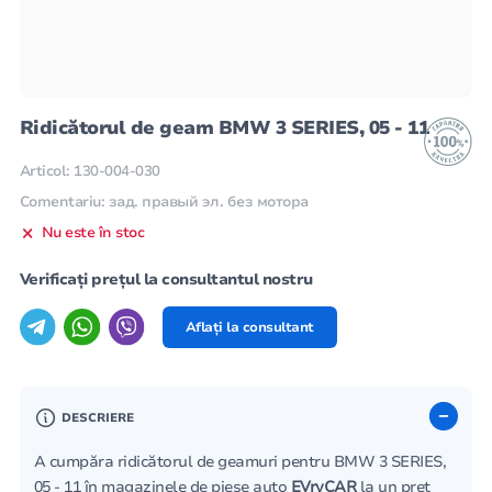
Ridicătorul de geam BMW 3 SERIES, 05 - 11
Articol: 130-004-030
Comentariu: зад. правый эл. без мотора
Nu este în stoc
Verificați prețul la consultantul nostru
Aflați la consultant
DESCRIERE
A cumpăra ridicătorul de geamuri pentru BMW 3 SERIES,
05 - 11 în magazinele de piese auto
EVryCAR
la un preț