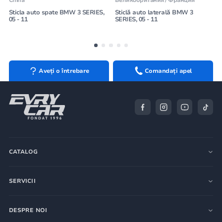
China
Великобритания / Франция
Sticla auto spate BMW 3 SERIES,
Sticlă auto laterală BMW 3
05 - 11
SERIES, 05 - 11
Aveți o întrebare
Comandați apel
CATALOG
SERVICII
DESPRE NOI