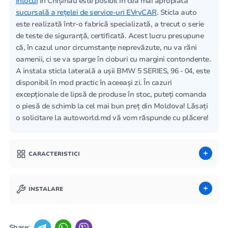
înlocui
în Chișinău este posibil în cea mai apropiată
sucursală a rețelei de service-uri EVryCAR
. Sticla auto
este realizată într-o fabrică specializată, a trecut o serie
de teste de siguranță, certificată. Acest lucru presupune
că, în cazul unor circumstanțe neprevăzute, nu va răni
oamenii, ci se va sparge în cioburi cu margini contondente.
A instala sticla laterală a ușii BMW 5 SERIES, 96 - 04, este
disponibil în mod practic în aceeași zi. În cazuri
excepționale de lipsă de produse în stoc, puteți comanda
o piesă de schimb la cel mai bun preț din Moldova! Lăsați
o solicitare la autoworld.md vă vom răspunde cu plăcere!
CARACTERISTICI
INSTALARE
Share: