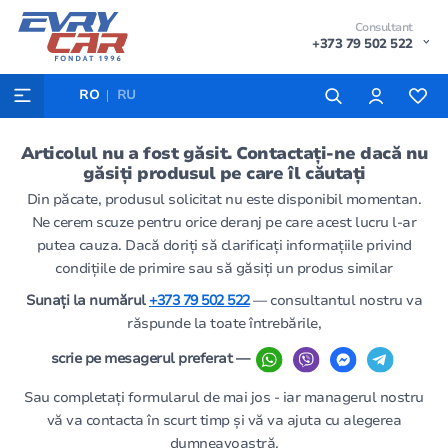
Consultant
+373 79 502 522
RO
RU
Articolul nu a fost găsit. Contactați-ne dacă nu
găsiți produsul pe care îl căutați
Din păcate, produsul solicitat nu este disponibil momentan.
Ne cerem scuze pentru orice deranj pe care acest lucru l-ar
putea cauza. Dacă doriți să clarificați informațiile privind
condițiile de primire sau să găsiți un produs similar
Sunați la numărul
+373 79 502 522
— consultantul nostru va
răspunde la toate întrebările,
scrie pe mesagerul preferat —
Sau completați formularul de mai jos - iar managerul nostru
vă va contacta în scurt timp și vă va ajuta cu alegerea
dumneavoastră.