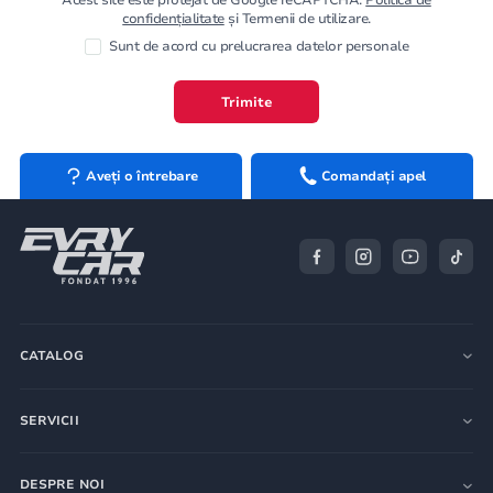
confidențialitate
și Termenii de utilizare.
Sunt de acord cu prelucrarea datelor personale
Trimite
Aveți o întrebare
Comandați apel
CATALOG
SERVICII
DESPRE NOI