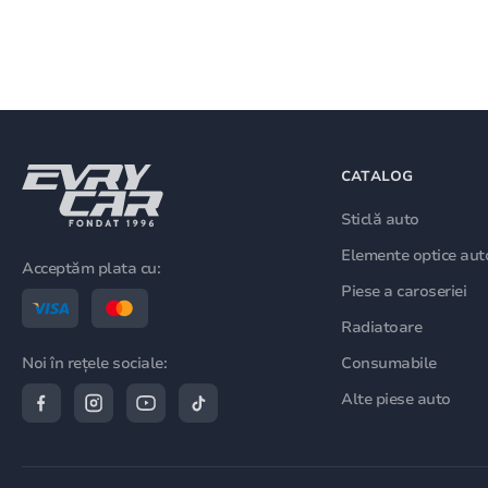
CATALOG
Sticlă auto
Elemente optice aut
Acceptăm plata cu:
Piese a caroseriei
Radiatoare
Consumabile
Noi în rețele sociale:
Alte piese auto