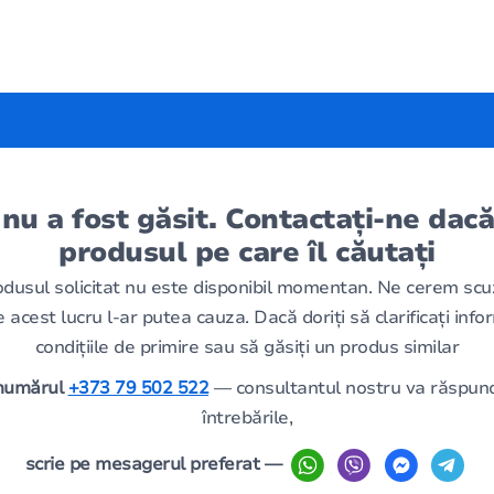
 nu a fost găsit. Contactați-ne dacă
produsul pe care îl căutați
odusul solicitat nu este disponibil momentan. Ne cerem scu
 acest lucru l-ar putea cauza. Dacă doriți să clarificați infor
condițiile de primire sau să găsiți un produs similar
 numărul
+373 79 502 522
— consultantul nostru va răspund
întrebările,
scrie pe mesagerul preferat —