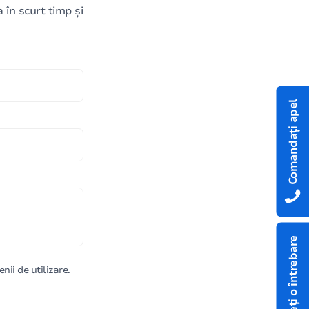
în scurt timp și
Comandați apel
Aveți o întrebare
nii de utilizare.