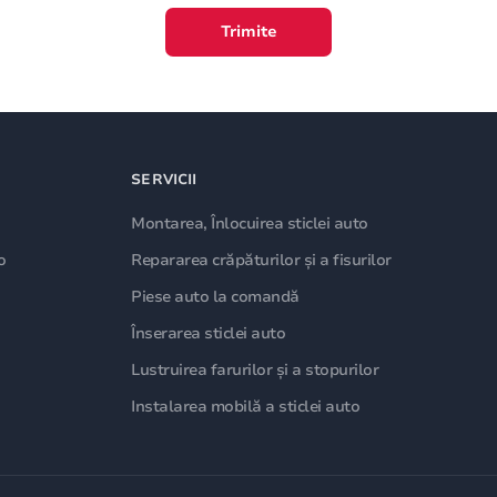
Trimite
SERVICII
Montarea, Înlocuirea sticlei auto
o
Repararea crăpăturilor și a fisurilor
Piese auto la comandă
Înserarea sticlei auto
Lustruirea farurilor și a stopurilor
Instalarea mobilă a sticlei auto