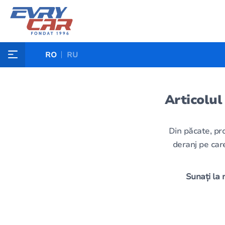
RO
RU
Articolul
Din păcate, pr
deranj pe care
Sunați la