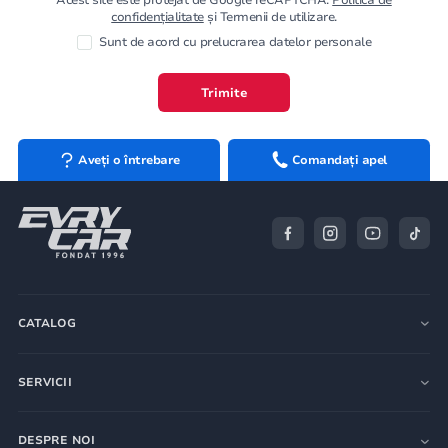
confidențialitate
și Termenii de utilizare.
Sunt de acord cu prelucrarea datelor personale
Trimite
Aveți o întrebare
Comandați apel
CATALOG
SERVICII
DESPRE NOI