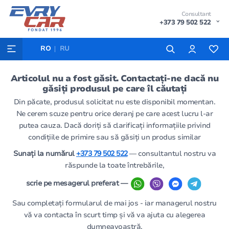
Consultant
+373 79 502 522
RO
RU
Articolul nu a fost găsit. Contactați-ne dacă nu
găsiți produsul pe care îl căutați
Din păcate, produsul solicitat nu este disponibil momentan.
Ne cerem scuze pentru orice deranj pe care acest lucru l-ar
putea cauza. Dacă doriți să clarificați informațiile privind
condițiile de primire sau să găsiți un produs similar
Sunați la numărul
+373 79 502 522
— consultantul nostru va
răspunde la toate întrebările,
scrie pe mesagerul preferat —
Sau completați formularul de mai jos - iar managerul nostru
vă va contacta în scurt timp și vă va ajuta cu alegerea
dumneavoastră.