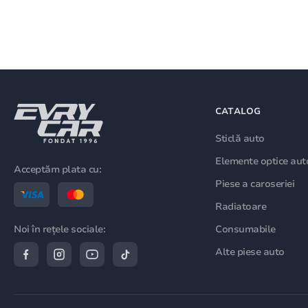
CATALOG
Sticlă auto
Elemente optice aut
Acceptăm plata cu:
Piese a caroseriei
Radiatoare
Consumabile
Noi în rețele sociale:
Alte piese auto