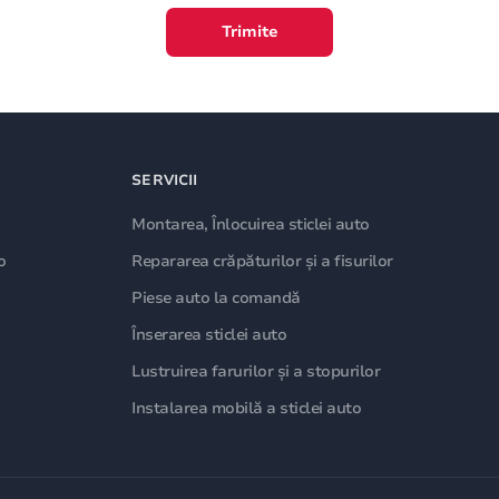
Trimite
SERVICII
Montarea, Înlocuirea sticlei auto
o
Repararea crăpăturilor și a fisurilor
Piese auto la comandă
Înserarea sticlei auto
Lustruirea farurilor și a stopurilor
Instalarea mobilă a sticlei auto