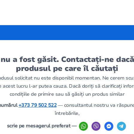
 nu a fost găsit. Contactați-ne dacă
produsul pe care îl căutați
odusul solicitat nu este disponibil momentan. Ne cerem scu
 acest lucru l-ar putea cauza. Dacă doriți să clarificați infor
condițiile de primire sau să găsiți un produs similar
 numărul
+373 79 502 522
— consultantul nostru va răspund
întrebările,
scrie pe mesagerul preferat —