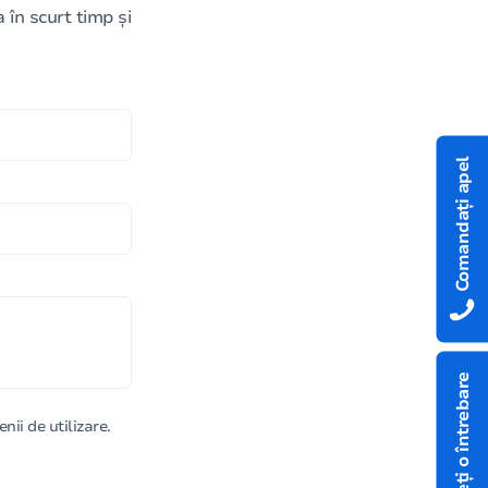
în scurt timp și
Comandați apel
Aveți o întrebare
nii de utilizare.