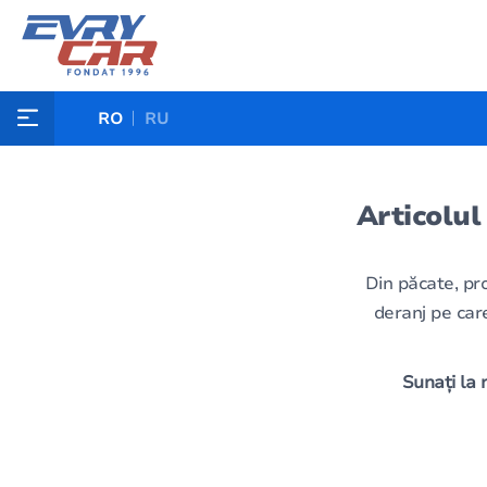
RO
RU
Articolul
Din păcate, pr
deranj pe care
Sunați la