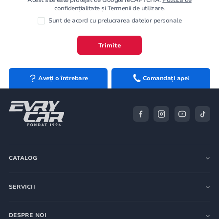
confidențialitate
și Termenii de utilizare.
Sunt de acord cu prelucrarea datelor personale
Trimite
Aveți o întrebare
Comandați apel
CATALOG
SERVICII
DESPRE NOI