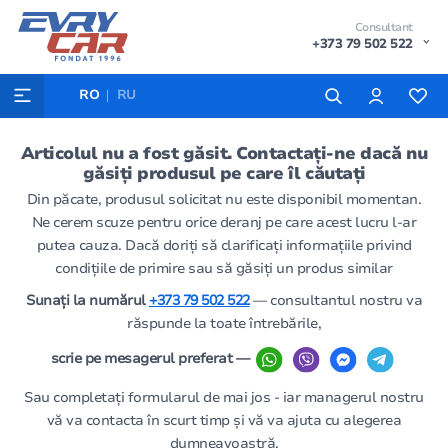
Consultant
+373 79 502 522
RO
RU
Articolul nu a fost găsit. Contactați-ne dacă nu
găsiți produsul pe care îl căutați
Din păcate, produsul solicitat nu este disponibil momentan.
Ne cerem scuze pentru orice deranj pe care acest lucru l-ar
putea cauza. Dacă doriți să clarificați informațiile privind
condițiile de primire sau să găsiți un produs similar
Sunați la numărul
+373 79 502 522
— consultantul nostru va
răspunde la toate întrebările,
scrie pe mesagerul preferat —
Sau completați formularul de mai jos - iar managerul nostru
vă va contacta în scurt timp și vă va ajuta cu alegerea
dumneavoastră.