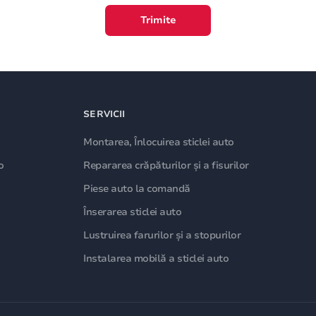
Trimite
SERVICII
Montarea, Înlocuirea sticlei auto
o
Repararea crăpăturilor și a fisurilor
Piese auto la comandă
Înserarea sticlei auto
Lustruirea farurilor și a stopurilor
Instalarea mobilă a sticlei auto