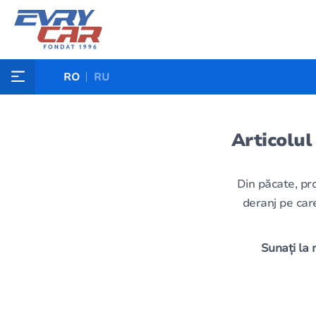
RO
RU
Articolul
Din păcate, pr
deranj pe care
Sunați la