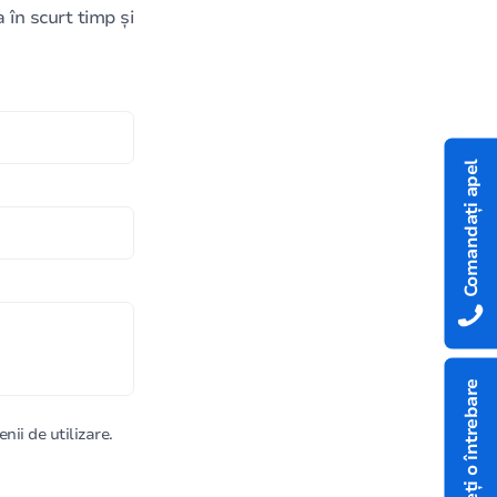
în scurt timp și
Comandați apel
Aveți o întrebare
nii de utilizare.