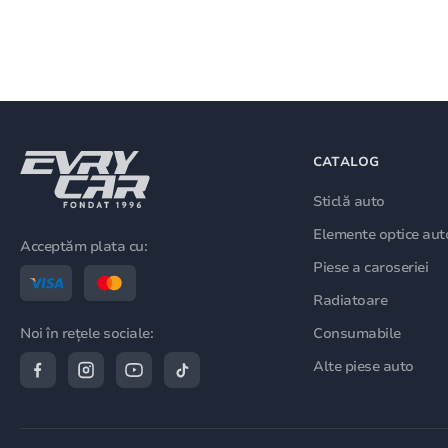
CATALOG
Sticlă auto
Elemente optice aut
Acceptăm plata cu:
Piese a caroseriei
Radiatoare
Consumabile
Noi în rețele sociale:
Alte piese auto