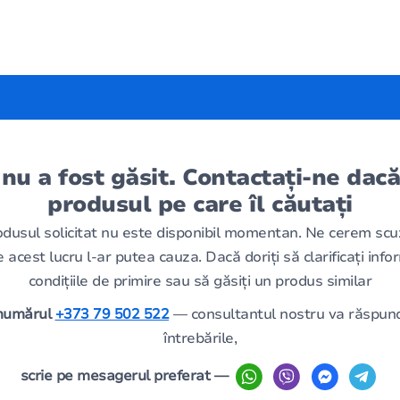
 nu a fost găsit. Contactați-ne dacă
produsul pe care îl căutați
odusul solicitat nu este disponibil momentan. Ne cerem scu
 acest lucru l-ar putea cauza. Dacă doriți să clarificați infor
condițiile de primire sau să găsiți un produs similar
 numărul
+373 79 502 522
— consultantul nostru va răspund
întrebările,
scrie pe mesagerul preferat —