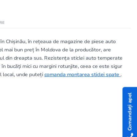
RE
n Chișinău, în rețeaua de magazine de piese auto
 cel mai bun preț în Moldova de la producător, are
colțul din dreapta sus. Rezistența sticlei auto temperate
în bucăți mici cu margini rotunjite, ceea ce este sigur
l local, unde puteți
comanda montarea sticlei spate
.
Comandați apel