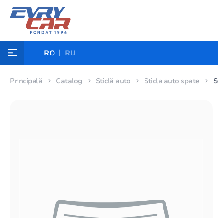
RO
RU
Principală
Catalog
Sticlă auto
Sticla auto spate
S