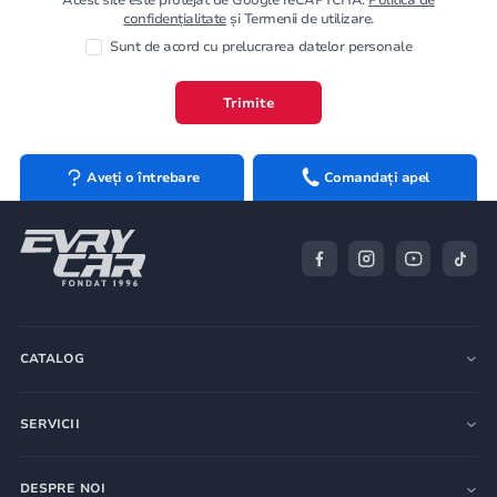
confidențialitate
și Termenii de utilizare.
Sunt de acord cu prelucrarea datelor personale
Trimite
Aveți o întrebare
Comandați apel
CATALOG
SERVICII
DESPRE NOI