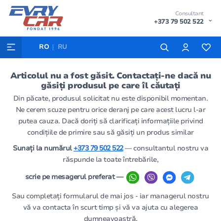
Consultant
+373 79 502 522
RO
RU
Articolul nu a fost găsit. Contactați-ne dacă nu
găsiți produsul pe care îl căutați
Din păcate, produsul solicitat nu este disponibil momentan.
Ne cerem scuze pentru orice deranj pe care acest lucru l-ar
putea cauza. Dacă doriți să clarificați informațiile privind
condițiile de primire sau să găsiți un produs similar
Sunați la numărul
+373 79 502 522
— consultantul nostru va
răspunde la toate întrebările,
scrie pe mesagerul preferat —
Sau completați formularul de mai jos - iar managerul nostru
vă va contacta în scurt timp și vă va ajuta cu alegerea
dumneavoastră.