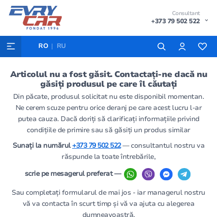
Consultant
+373 79 502 522
RO
RU
Articolul nu a fost găsit. Contactați-ne dacă nu
găsiți produsul pe care îl căutați
Din păcate, produsul solicitat nu este disponibil momentan.
Ne cerem scuze pentru orice deranj pe care acest lucru l-ar
putea cauza. Dacă doriți să clarificați informațiile privind
condițiile de primire sau să găsiți un produs similar
Sunați la numărul
+373 79 502 522
— consultantul nostru va
răspunde la toate întrebările,
scrie pe mesagerul preferat —
Sau completați formularul de mai jos - iar managerul nostru
vă va contacta în scurt timp și vă va ajuta cu alegerea
dumneavoastră.