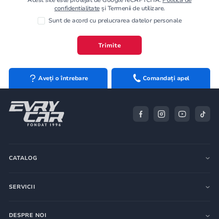
confidențialitate
și Termenii de utilizare.
Sunt de acord cu prelucrarea datelor personale
Trimite
Aveți o întrebare
Comandați apel
CATALOG
SERVICII
DESPRE NOI