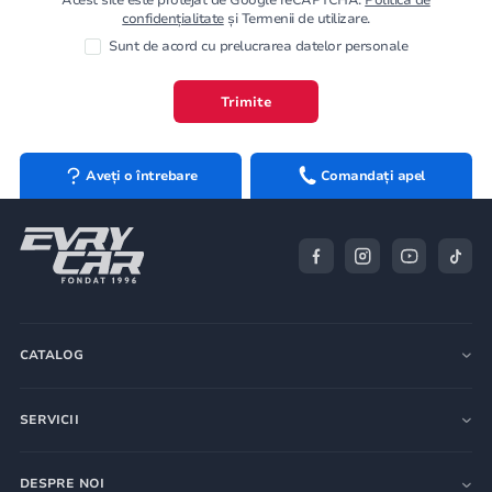
confidențialitate
și Termenii de utilizare.
Sunt de acord cu prelucrarea datelor personale
Trimite
Aveți o întrebare
Comandați apel
CATALOG
SERVICII
DESPRE NOI