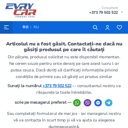
Consultant
+373 79 502 522
RO
RU
Articolul nu a fost găsit. Contactați-ne dacă nu
găsiți produsul pe care îl căutați
Din păcate, produsul solicitat nu este disponibil momentan.
Ne cerem scuze pentru orice deranj pe care acest lucru l-ar
putea cauza. Dacă doriți să clarificați informațiile privind
condițiile de primire sau să găsiți un produs similar
Sunați la numărul
+373 79 502 522
— consultantul nostru va
răspunde la toate întrebările,
scrie pe mesagerul preferat —
Sau completați formularul de mai jos - iar managerul nostru
vă va contacta în scurt timp și vă va ajuta cu alegerea
dumneavoastră.