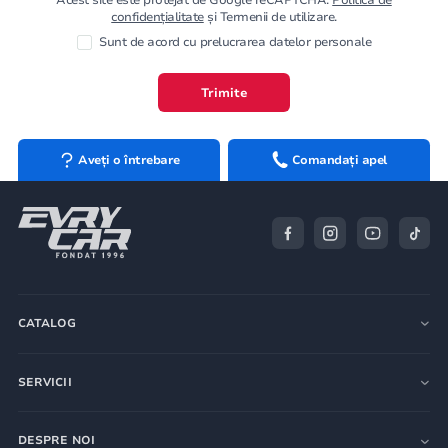
confidențialitate
și Termenii de utilizare.
Sunt de acord cu prelucrarea datelor personale
Trimite
Aveți o întrebare
Comandați apel
CATALOG
SERVICII
DESPRE NOI