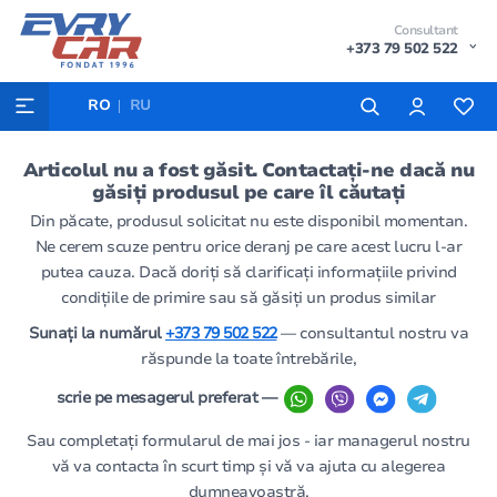
Consultant
+373 79 502 522
RO
RU
Articolul nu a fost găsit. Contactați-ne dacă nu
găsiți produsul pe care îl căutați
Din păcate, produsul solicitat nu este disponibil momentan.
Ne cerem scuze pentru orice deranj pe care acest lucru l-ar
putea cauza. Dacă doriți să clarificați informațiile privind
condițiile de primire sau să găsiți un produs similar
Sunați la numărul
+373 79 502 522
— consultantul nostru va
răspunde la toate întrebările,
scrie pe mesagerul preferat —
Sau completați formularul de mai jos - iar managerul nostru
vă va contacta în scurt timp și vă va ajuta cu alegerea
dumneavoastră.