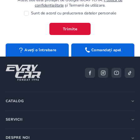
confidențialitate
și Termenii de utilizare.
Sunt de acord cu prelucrarea datelor personale
Trimite
Aveți o întrebare
Comandați apel
CATALOG
SERVICII
DESPRE NOI