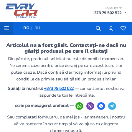
Consultant
+373 79 502 522
RO
RU
Articolul nu a fost găsit. Contactați-ne dacă nu
găsiți produsul pe care îl căutați
Din păcate, produsul solicitat nu este disponibil momentan.
Ne cerem scuze pentru orice deranj pe care acest lucru l-ar
putea cauza. Dacă doriți să clarificați informațiile privind
condițiile de primire sau să găsiți un produs similar
Sunați la numărul
+373 79 502 522
— consultantul nostru va
răspunde la toate întrebările,
scrie pe mesagerul preferat —
Sau completați formularul de mai jos - iar managerul nostru
vă va contacta în scurt timp și vă va ajuta cu alegerea
dumneavoastră.