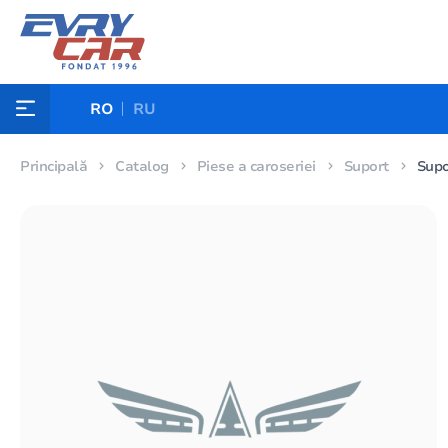
RO
RU
Principală
Catalog
Piese a caroseriei
Suport
Supo