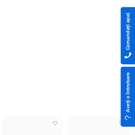
Comandați apel
Aveți o întrebare