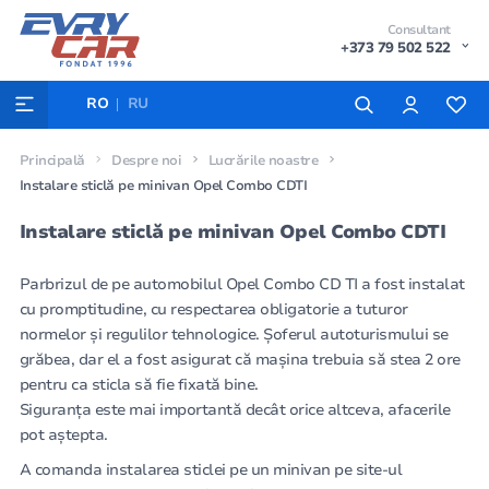
Consultant
+373 79 502 522
RO
RU
Principală
Despre noi
Lucrările noastre
Instalare sticlă pe minivan Opel Combo CDTI
Instalare sticlă pe minivan Opel Combo CDTI
Parbrizul de pe automobilul Opel Combo CD TI a fost instalat
cu promptitudine, cu respectarea obligatorie a tuturor
normelor și regulilor tehnologice. Șoferul autoturismului se
grăbea, dar el a fost asigurat că mașina trebuia să stea 2 ore
pentru ca sticla să fie fixată bine.
Siguranța este mai importantă decât orice altceva, afacerile
pot aștepta.
A comanda instalarea sticlei pe un minivan pe site-ul