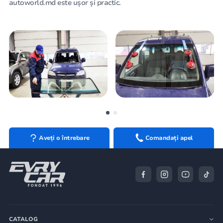
autoworld.md este ușor și practic.
Aveți o întrebare
Comandați apel
CATALOG