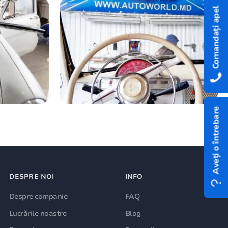
Comandați apel
Aveți o întrebare
DESPRE NOI
INFO
Despre companie
FAQ
Lucrările noastre
Blog