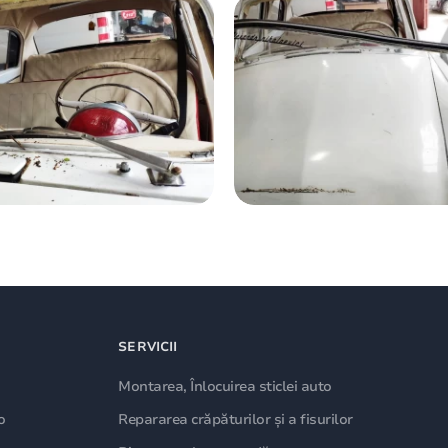
SERVICII
Montarea, Înlocuirea sticlei auto
o
Repararea crăpăturilor și a fisurilor