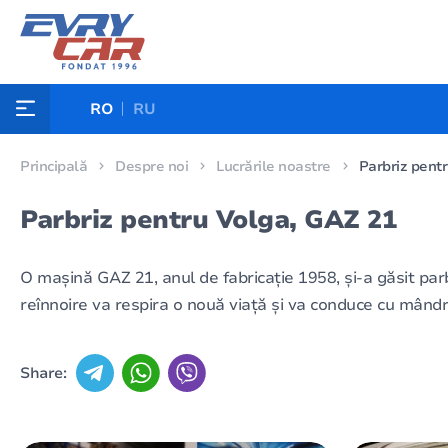
RO
RU
Principală
Despre noi
Lucrările noastre
Parbriz pent
Parbriz pentru Volga, GAZ 21
O mașină GAZ 21, anul de fabricație 1958, și-a găsit parb
reînnoire va respira o nouă viață și va conduce cu mândr
Share: