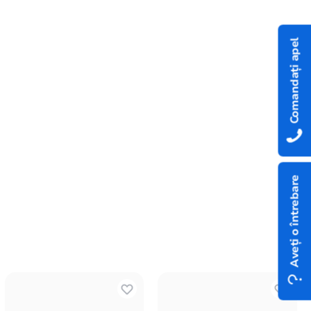
Comandați apel
Aveți o întrebare