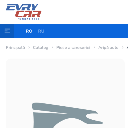
RO
RU
Principală
Catalog
Piese a caroseriei
Aripă auto