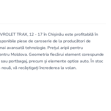
LET TRAX, 12 - 17 în Chișinău este profitabilă în
onibile piese de caroserie de la producători de
mai avansată tehnologie. Prețul aripii pentru
entru Moldova. Geometria fiecărui element corespunde
tă sau portbagaj, precum și elemente optice auto. În stoc
ă nouă, vă recâștigați încrederea la volan.