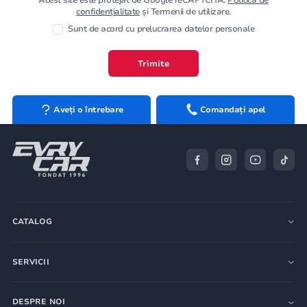
confidențialitate
și Termenii de utilizare.
Sunt de acord cu prelucrarea datelor personale
Trimite
Aveți o întrebare
Comandați apel
CATALOG
SERVICII
DESPRE NOI