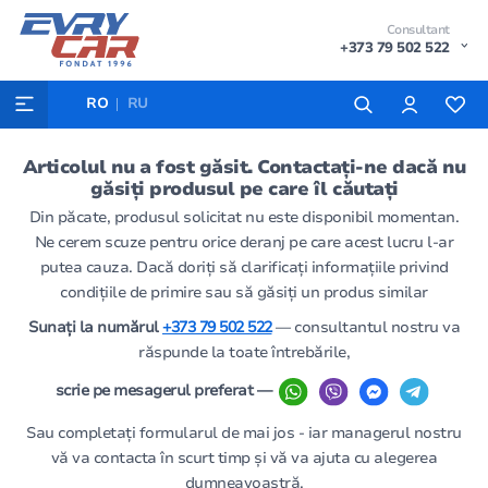
Consultant
+373 79 502 522
RO
RU
Articolul nu a fost găsit. Contactați-ne dacă nu
găsiți produsul pe care îl căutați
Din păcate, produsul solicitat nu este disponibil momentan.
Ne cerem scuze pentru orice deranj pe care acest lucru l-ar
putea cauza. Dacă doriți să clarificați informațiile privind
condițiile de primire sau să găsiți un produs similar
Sunați la numărul
+373 79 502 522
— consultantul nostru va
răspunde la toate întrebările,
scrie pe mesagerul preferat —
Sau completați formularul de mai jos - iar managerul nostru
vă va contacta în scurt timp și vă va ajuta cu alegerea
dumneavoastră.