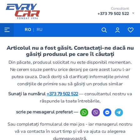
Consultant
+373 79 502 522
RO
RU
Articolul nu a fost găsit. Contactați-ne dacă nu
găsiți produsul pe care îl căutați
Din păcate, produsul solicitat nu este disponibil momentan.
Ne cerem scuze pentru orice deranj pe care acest lucru l-ar
putea cauza. Dacă doriți să clarificați informațiile privind
condițiile de primire sau să găsiți un produs similar
Sunați la numărul
+373 79 502 522
— consultantul nostru va
răspunde la toate întrebările,
scrie pe mesagerul preferat —
Sau completați formularul de mai jos - iar managerul nostru
vă va contacta în scurt timp și vă va ajuta cu alegerea
dumneavoastră.