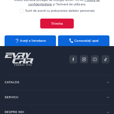
confidențialitate
și Termenii de utilizare.
Sunt de acord cu prelucrarea datelor personale
Trimite
Aveți o întrebare
Comandați apel
CATALOG
SERVICII
DESPRE NOI