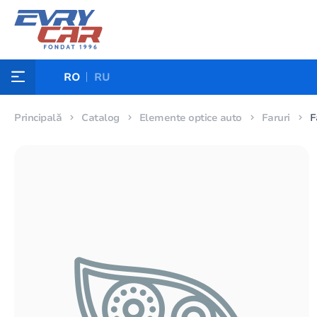
RO
RU
Principală
Catalog
Elemente optice auto
Faruri
F