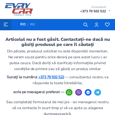
Consultant
+373 79 502 522
RO
RU
Articolul nu a fost găsit. Contactați-ne dacă nu
găsiți produsul pe care îl căutați
Din păcate, produsul solicitat nu este disponibil momentan.
Ne cerem scuze pentru orice deranj pe care acest lucru l-ar
putea cauza. Dacă doriți să clarificați informațiile privind
condițiile de primire sau să găsiți un produs similar
Sunați la numărul
+373 79 502 522
— consultantul nostru va
răspunde la toate întrebările,
scrie pe mesagerul preferat —
Sau completați formularul de mai jos - iar managerul nostru
vă va contacta în scurt timp și vă va ajuta cu alegerea
dumneavoastră.