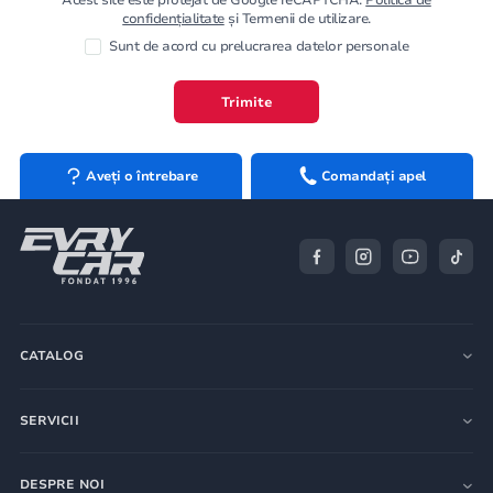
confidențialitate
și Termenii de utilizare.
Sunt de acord cu prelucrarea datelor personale
Trimite
Aveți o întrebare
Comandați apel
CATALOG
SERVICII
DESPRE NOI