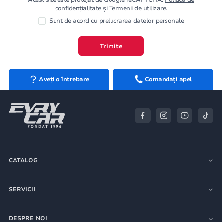
confidențialitate
și Termenii de utilizare.
Sunt de acord cu prelucrarea datelor personale
Trimite
Aveți o întrebare
Comandați apel
CATALOG
SERVICII
DESPRE NOI