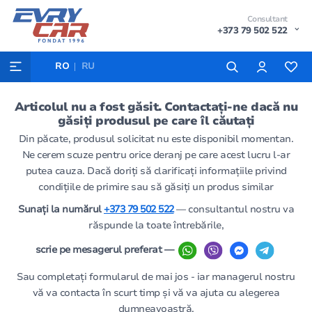
Consultant
+373 79 502 522
RO
RU
Articolul nu a fost găsit. Contactați-ne dacă nu
găsiți produsul pe care îl căutați
Din păcate, produsul solicitat nu este disponibil momentan.
Ne cerem scuze pentru orice deranj pe care acest lucru l-ar
putea cauza. Dacă doriți să clarificați informațiile privind
condițiile de primire sau să găsiți un produs similar
Sunați la numărul
+373 79 502 522
— consultantul nostru va
răspunde la toate întrebările,
scrie pe mesagerul preferat —
Sau completați formularul de mai jos - iar managerul nostru
vă va contacta în scurt timp și vă va ajuta cu alegerea
dumneavoastră.