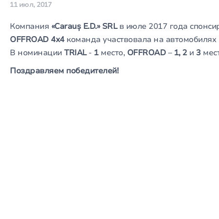
11 июл, 2017
Компания
«Carauș E.D.» SRL
в июле 2017 года спонси
OFFROAD 4x4
команда участвовала на автомобилях
В номинации
TRIAL
-
1
место,
OFFROAD
–
1, 2
и
3
мест
Поздравляем победителей!