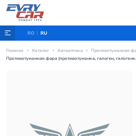
RO
RU
Главная
Каталог
Автооптика
Противотуманная фар
Противотуманная фара (противотуманка, галоген, галогенка) AU