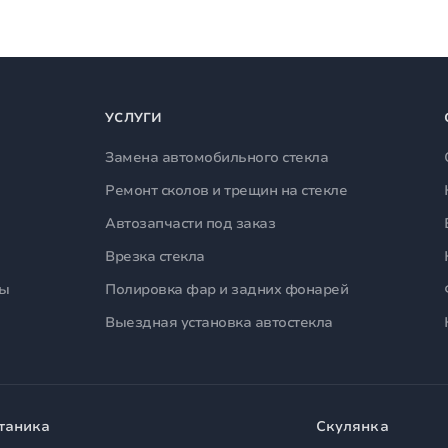
УСЛУГИ
Замена автомобильного стекла
Ремонт сколов и трещин на стекле
Автозапчасти под заказ
Врезка стекла
лы
Полировка фар и задних фонарей
Выездная установка автостекла
таника
Скулянка