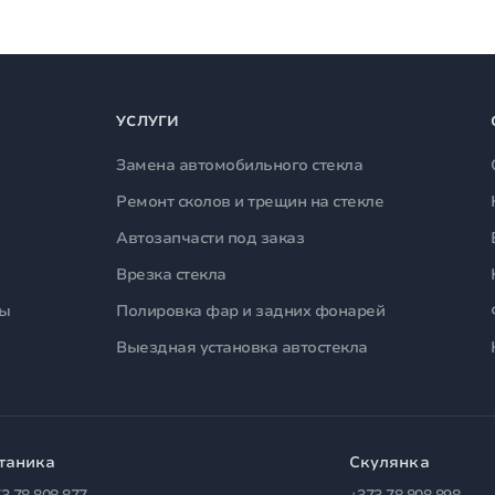
УСЛУГИ
Замена автомобильного стекла
Ремонт сколов и трещин на стекле
Автозапчасти под заказ
Врезка стекла
лы
Полировка фар и задних фонарей
Выездная установка автостекла
таника
Скулянка