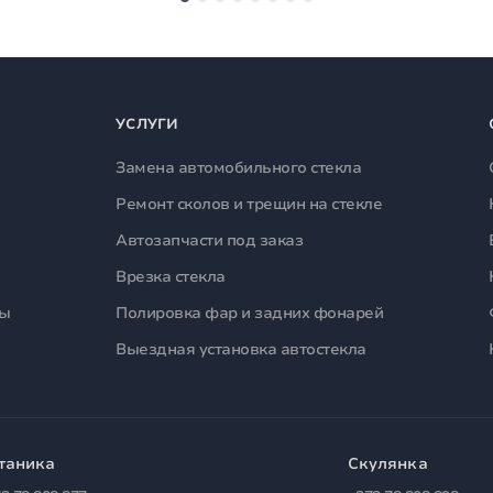
УСЛУГИ
Замена автомобильного стекла
Ремонт сколов и трещин на стекле
Автозапчасти под заказ
Врезка стекла
лы
Полировка фар и задних фонарей
Выездная установка автостекла
таника
Скулянка